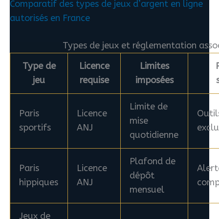
Comparatif des types de jeux d’argent en ligne
autorisés en France
Types de jeux et réglementation asso
Type de
Licence
Limites
jeu
requise
imposées
Limite de
Paris
Licence
Outil
mise
sportifs
ANJ
exclu
quotidienne
Plafond de
Paris
Licence
Alert
dépôt
hippiques
ANJ
comp
mensuel
Jeux de