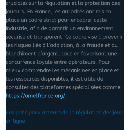
cruciales sur la régulation et la protection des
joueurs. En France, les autorités ont mis en
place un cadre strict pour encadrer cette
industrie, afin de garantir un environnement
sécurisé et transparent. Ce cadre vise à prévenir
les risques liés à l’addiction, à la fraude et au
blanchiment d’argent, tout en favorisant une
concurrence loyale entre opérateurs. Pour
mieux comprendre les mécanismes en place et
les ressources disponibles, il est utile de
consulter des plateformes spécialisées comme
https://amelfrance.org/
.
Les principaux acteurs de la régulation des jeux
en ligne