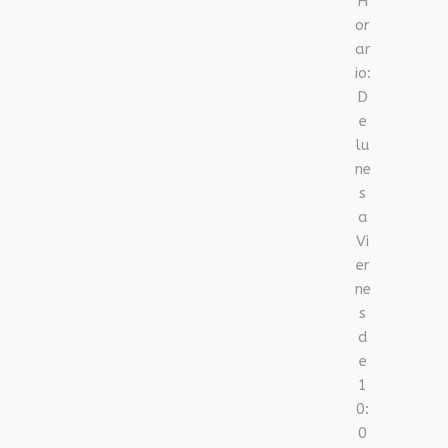
H
or
ar
io:
D
e
lu
ne
s
a
Vi
er
ne
s
d
e
1
0:
0