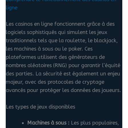
ligne
Les casinos en ligne fonctionnent grâce à des
logiciels sophistiqués qui simulent les jeux
traditionnels tels que la roulette, le blackjack,
les machines à sous ou le poker. Ces
plateformes utilisent des générateurs de
nombres aléatoires (RNG) pour garantir l’équité
des parties. La sécurité est également un enjeu
majeur, avec des protocoles de cryptage
avancés pour protéger les données des joueurs.
Les types de jeux disponibles
Machines à sous :
Les plus populaires,