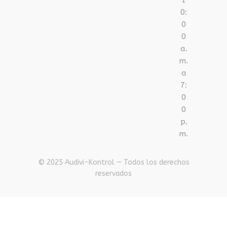
1
0:
0
0
a.
m.
a
7:
0
0
p.
m.
© 2025 Audivi-Kontrol — Todos los derechos
reservados