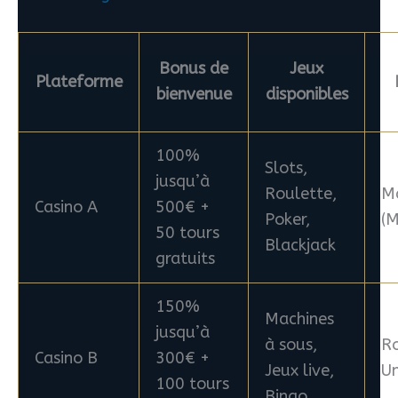
Bonus de
Jeux
Plateforme
bienvenue
disponibles
100%
Slots,
jusqu’à
Roulette,
M
Casino A
500€ +
Poker,
(
50 tours
Blackjack
gratuits
150%
Machines
jusqu’à
à sous,
R
Casino B
300€ +
Jeux live,
Un
100 tours
Bingo