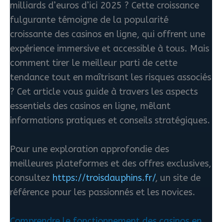
milliards d’euros d’ici 2025 ? Cette croissance
fulgurante témoigne de la popularité
croissante des casinos en ligne, qui offrent une
expérience immersive et accessible à tous. Mais
comment tirer le meilleur parti de cette
tendance tout en maîtrisant les risques associés
? Cet article vous guide à travers les aspects
essentiels des casinos en ligne, mêlant
informations pratiques et conseils stratégiques.
Pour une exploration approfondie des
meilleures plateformes et des offres exclusives,
consultez
https://troisdauphins.fr/
, un site de
référence pour les passionnés et les novices.
Comprendre le fonctionnement des casinos en