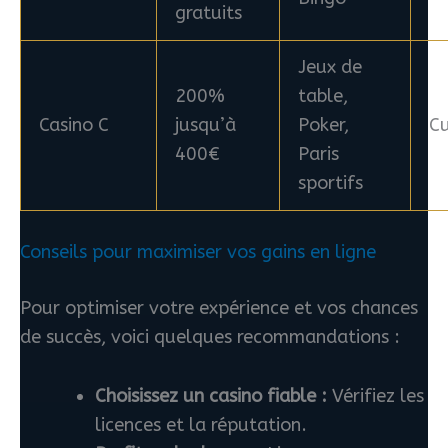
gratuits
Jeux de
200%
table,
Casino C
jusqu’à
Poker,
C
400€
Paris
sportifs
Conseils pour maximiser vos gains en ligne
Pour optimiser votre expérience et vos chances
de succès, voici quelques recommandations :
Choisissez un casino fiable :
Vérifiez les
licences et la réputation.