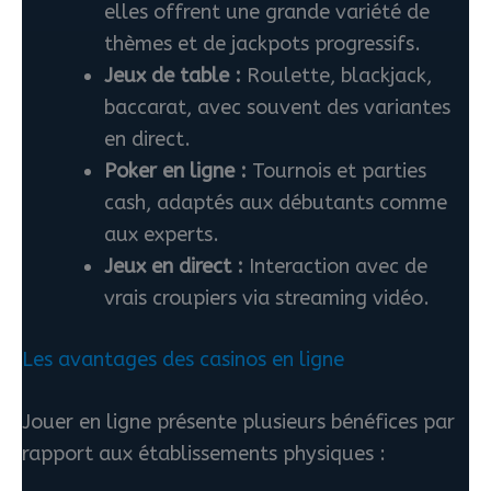
elles offrent une grande variété de
thèmes et de jackpots progressifs.
Jeux de table :
Roulette, blackjack,
baccarat, avec souvent des variantes
en direct.
Poker en ligne :
Tournois et parties
cash, adaptés aux débutants comme
aux experts.
Jeux en direct :
Interaction avec de
vrais croupiers via streaming vidéo.
Les avantages des casinos en ligne
Jouer en ligne présente plusieurs bénéfices par
rapport aux établissements physiques :