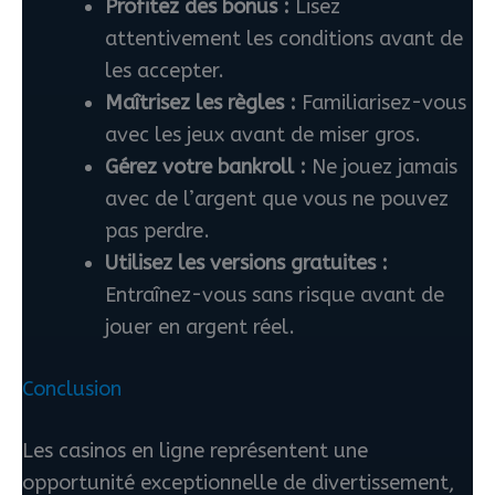
Profitez des bonus :
Lisez
attentivement les conditions avant de
les accepter.
Maîtrisez les règles :
Familiarisez-vous
avec les jeux avant de miser gros.
Gérez votre bankroll :
Ne jouez jamais
avec de l’argent que vous ne pouvez
pas perdre.
Utilisez les versions gratuites :
Entraînez-vous sans risque avant de
jouer en argent réel.
Conclusion
Les casinos en ligne représentent une
opportunité exceptionnelle de divertissement,