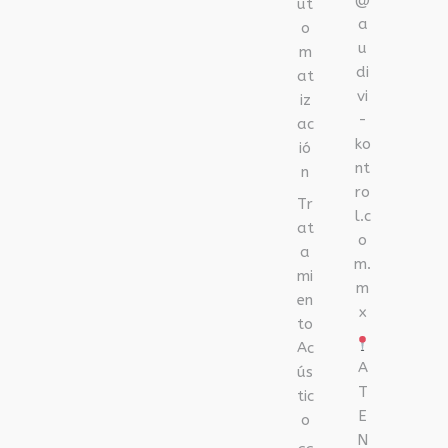
@
ut
a
o
u
m
di
at
vi
iz
-
ac
ko
ió
nt
n
ro
Tr
l.c
at
o
a
m.
mi
m
en
x
to
Ac
A
ús
T
tic
E
o
N