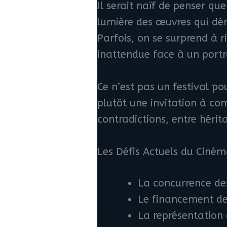
Il serait naïf de penser qu
lumière des œuvres qui dér
Parfois, on se surprend à r
inattendue face à un portra
Ce n’est pas un festival p
plutôt une invitation à co
contradictions, entre hérit
Les Défis Actuels du Ciném
La concurrence de
Le financement de
La représentation 