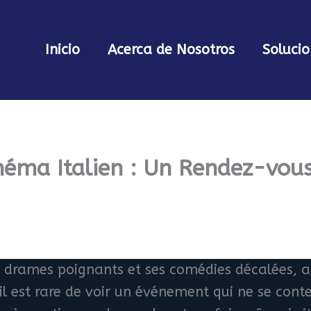
Inicio
Acerca de Nosotros
Solucio
inéma Italien : Un Rendez-vo
s drames poignants et ses comédies décalées, a
il est rare de voir un événement qui ne se cont