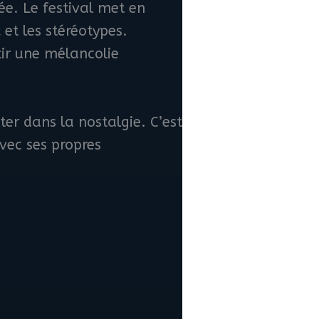
ée. Le festival met en
et les stéréotypes.
tir une mélancolie
er dans la nostalgie. C’est
vec ses propres