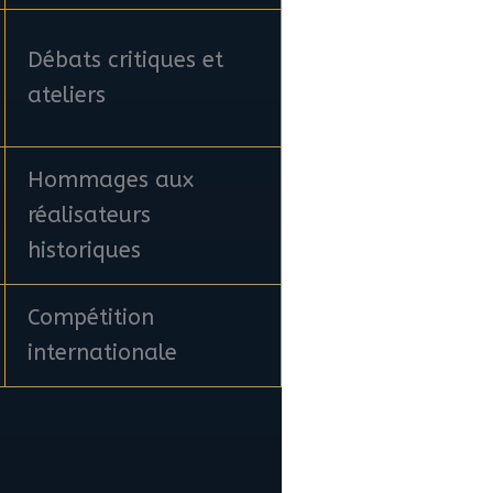
Débats critiques et
ateliers
Hommages aux
réalisateurs
historiques
Compétition
internationale