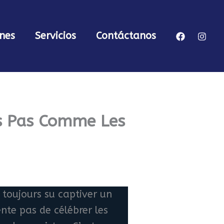
nes
Servicios
Contáctanos
us Pas Comme Les
 toujours su captiver un
ente pas de célébrer les