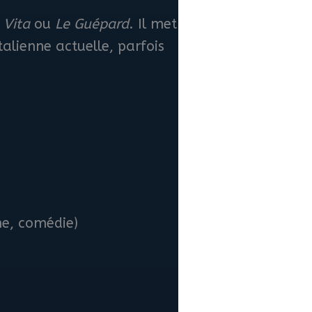
 Vita
ou
Le Guépard
. Il met
alienne actuelle, parfois
me, comédie)