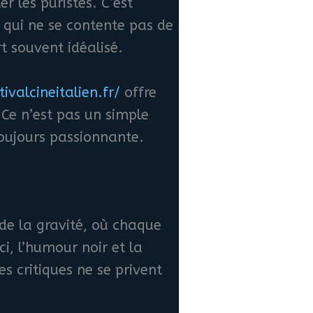
r les puristes. C’est
 qui ne se contente pas de
rt souvent idéalisé.
tivalcineitalien.fr/
offre
 Ce n’est pas un simple
oujours passionnante.
 de la gravité, où chaque
i, l’humour noir et la
es critiques ne se privent