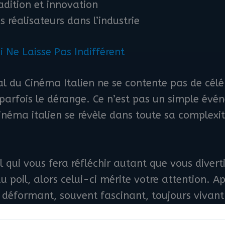
radition et innovation
s réalisateurs dans l’industrie
i Ne Laisse Pas Indifférent
al du Cinéma Italien ne se contente pas de céléb
 parfois le dérange. Ce n’est pas un simple évé
inéma italien se révèle dans toute sa complexit
l qui vous fera réfléchir autant que vous divert
u poil, alors celui-ci mérite votre attention. Ap
s déformant, souvent fascinant, toujours vivant