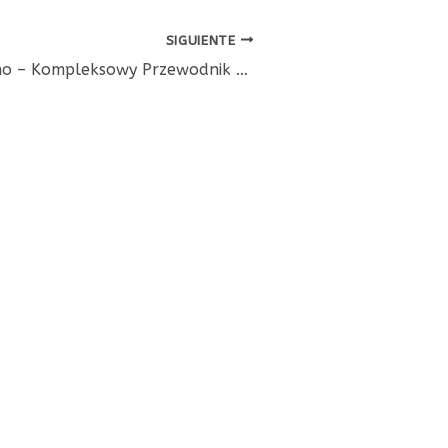
SIGUIENTE
Flagman Casino – Kompleksowy Przewodnik po Najlepszym Kasynie Online