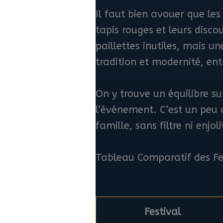
Il faut bien avouer que les
tapis rouges et leurs discou
paillettes inutiles, mais u
tradition et modernité, ent
On y trouve un équilibre su
l’événement. C’est un peu 
famille, sans filtre ni en
Tableau Comparatif des Fe
Festival