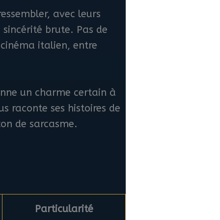
ressembler, avec leurs
a sincérité brute. Pas de
 cinéma italien, entre
 donne un charme certain à
s raconte ses histoires de
pçon de sarcasme.
Particularité