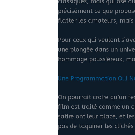
classiques, mais qui ose au
précisément ce que propose
flatter les amateurs, mais 
Pour ceux qui veulent s’av
une plongée dans un univer
hommage poussiéreux, mais
Une Programmation Qui Ne
On pourrait croire qu’un fe
film est traité comme un c
satire ont leur place, et le
pas de taquiner les cliché