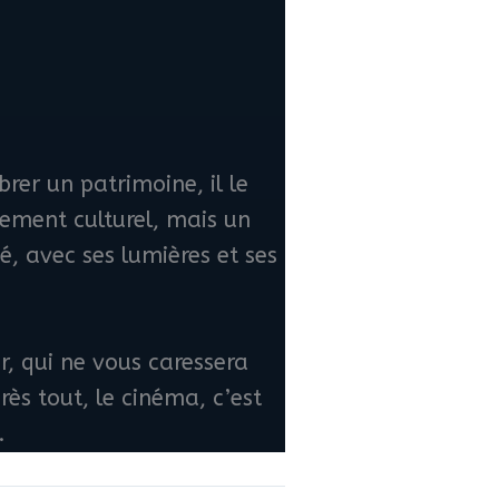
rer un patrimoine, il le
nement culturel, mais un
é, avec ses lumières et ses
ir, qui ne vous caressera
rès tout, le cinéma, c’est
.