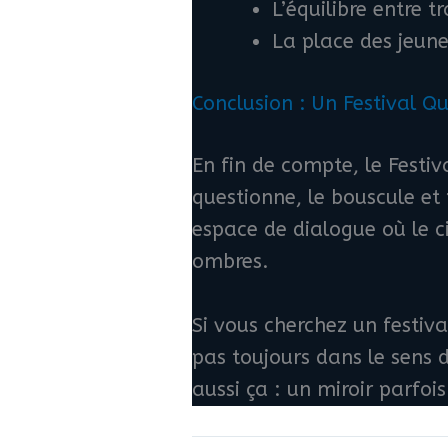
L’équilibre entre t
La place des jeune
Conclusion : Un Festival Qu
En fin de compte, le Festiv
questionne, le bouscule et
espace de dialogue où le c
ombres.
Si vous cherchez un festiva
pas toujours dans le sens d
aussi ça : un miroir parfoi