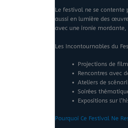
Le festival ne se contente
aussi en lumière des œuvre
avec une ironie mordante,
Les Incontournables du Fes
Projections de film
Rencontres avec de
Ateliers de scénar
Soirées thématique
Expositions sur l’h
Pourquoi Ce Festival Ne R