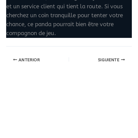
et un service client qui tient la route. Si vous
cherchez un coin tranquille pour tenter votre
chance, ce panda pourrait bien être votre
compagnon de jeu.
ANTERIOR
SIGUIENTE