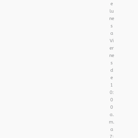
e
lu
ne
s
a
Vi
er
ne
s
d
e
1
0:
0
0
a.
m.
a
7: