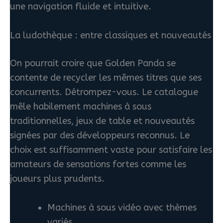
une navigation fluide et intuitive.
La ludothèque : entre classiques et nouveautés
On pourrait croire que Golden Panda se
contente de recycler les mêmes titres que ses
concurrents. Détrompez-vous. Le catalogue
mêle habilement machines à sous
traditionnelles, jeux de table et nouveautés
signées par des développeurs reconnus. Le
choix est suffisamment vaste pour satisfaire les
amateurs de sensations fortes comme les
joueurs plus prudents.
Machines à sous vidéo avec thèmes
variés