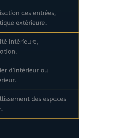
isation des entrées,
tique extérieure.
ité intérieure,
ation.
ier d’intérieur ou
rieur.
lissement des espaces
e.