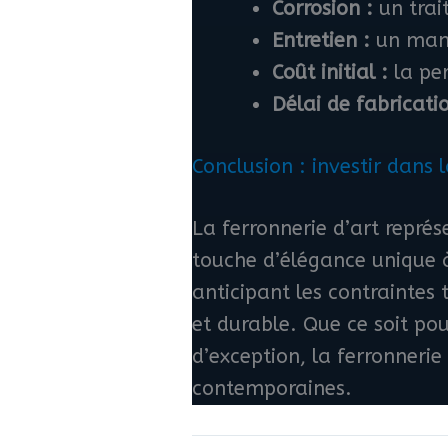
Corrosion :
un trai
Entretien :
un manqu
Coût initial :
la per
Délai de fabricatio
Conclusion : investir dans 
La ferronnerie d’art représ
touche d’élégance unique à 
anticipant les contraintes 
et durable. Que ce soit po
d’exception, la ferronneri
contemporaines.