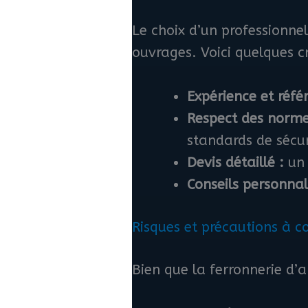
Le choix d’un professionnel
ouvrages. Voici quelques cri
Expérience et réfé
Respect des norme
standards de sécur
Devis détaillé :
un 
Conseils personnal
Risques et précautions à c
Bien que la ferronnerie d’a