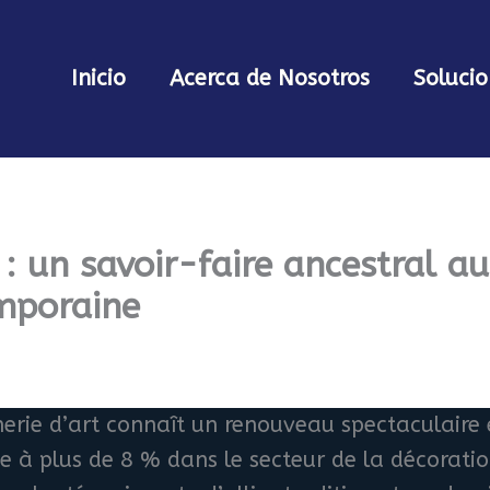
Inicio
Acerca de Nosotros
Solucio
 : un savoir-faire ancestral au
mporaine
erie d’art connaît un renouveau spectaculaire
e à plus de 8 % dans le secteur de la décoratio