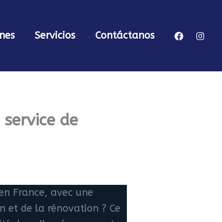
nes
Servicios
Contáctanos
 service de
 en France, avec une
n et de la rénovation ? Ce