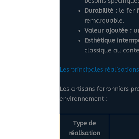
besoins spécifiques
Durabilité :
le fer 
remarquable.
Valeur ajoutée :
un
Esthétique intempo
classique au cont
Les principales réalisations
Les artisans ferronniers pr
environnement :
Type de
réalisation