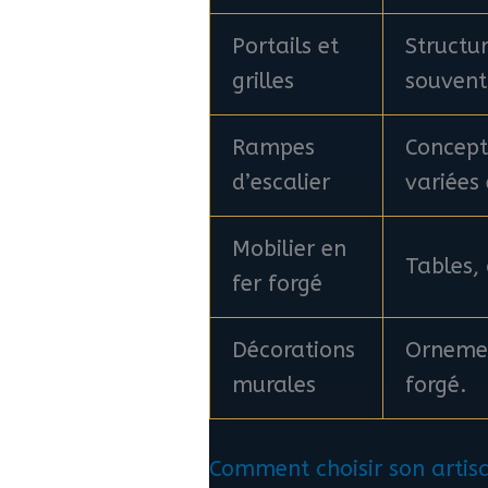
Portails et
Structur
grilles
souvent
Rampes
Concept
d’escalier
variées
Mobilier en
Tables,
fer forgé
Décorations
Ornemen
murales
forgé.
Comment choisir son artisa