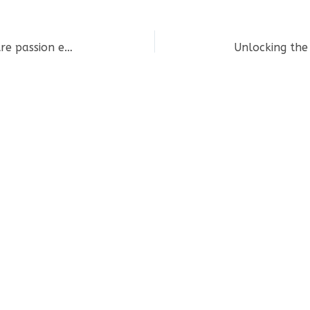
Les mystères du jeu en ligne : entre passion et scepticisme