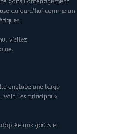
ernité dans l’aménagement
impose aujourd’hui comme un
étiques.
u, visitez
aine.
Elle englobe une large
 Voici les principaux
adaptée aux goûts et