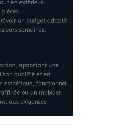
out en extérieur.
 pièces.
 prévoir un budget adapté.
usieurs semaines.
ovation, apportant une
isan qualifié et en
is esthétique, fonctionnel
raffinée ou un mobilier
dant aux exigences