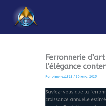
Ir
al
contenido
Ferronnerie d’art
l’élégance conte
Por
ojimenez1812
/
20 junio, 2025
Saviez-vous que la ferronn
croissance annuelle estimé