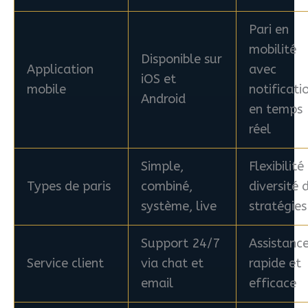
Pari en
mobilité
Disponible sur
Application
avec
iOS et
mobile
notificati
Android
en temps
réel
Simple,
Flexibilité
Types de paris
combiné,
diversité 
système, live
stratégies
Support 24/7
Assistanc
Service client
via chat et
rapide et
email
efficace