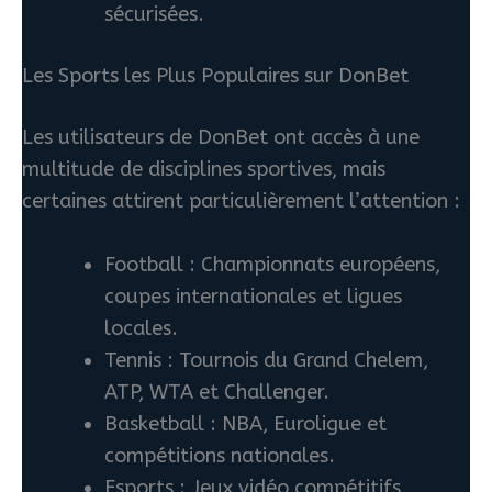
sécurisées.
Les Sports les Plus Populaires sur DonBet
Les utilisateurs de DonBet ont accès à une
multitude de disciplines sportives, mais
certaines attirent particulièrement l’attention :
Football : Championnats européens,
coupes internationales et ligues
locales.
Tennis : Tournois du Grand Chelem,
ATP, WTA et Challenger.
Basketball : NBA, Euroligue et
compétitions nationales.
Esports : Jeux vidéo compétitifs