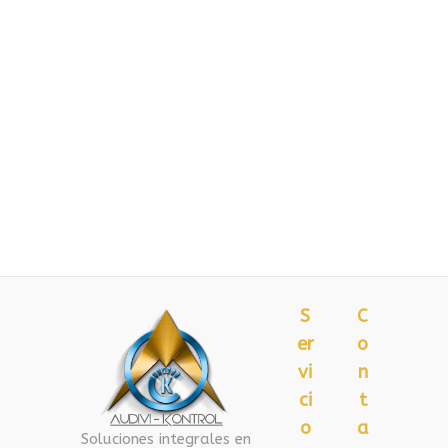
S
C
er
o
vi
n
ci
t
o
a
Soluciones integrales en