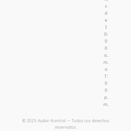
s
d
e
1
0:
0
0
a.
m.
a
7:
0
0
p.
m.
© 2025 Audivi-Kontrol — Todos los derechos
reservados