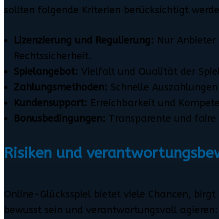
sollten folgende Kriterien berücksichtigt werd
Lizenzierung und Regulierung:
Nur Anbieter 
Rechtssicherheit.
Spielangebot:
Vielfalt und Qualität der Spiel
Zahlungsmethoden:
Schnelle Auszahlungen 
Kundensupport:
Erreichbarkeit und Kompeten
Bonusbedingungen:
Transparente und faire 
Risiken und verantwortungsbe
Online-Glücksspiel bietet viele Chancen, birgt 
bewusst sein und verantwortungsvoll agieren: