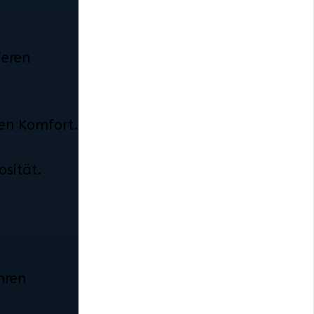
ieren
den Komfort.
osität.
hren