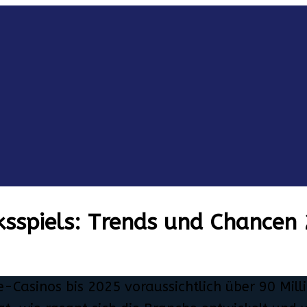
ksspiels: Trends und Chancen
e-Casinos bis 2025 voraussichtlich über 90 Mill