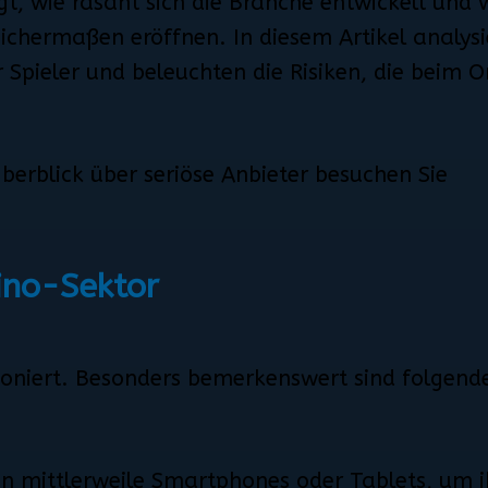
gt, wie rasant sich die Branche entwickelt und 
eichermaßen eröffnen. In diesem Artikel analysi
 Spieler und beleuchten die Risiken, die beim O
berblick über seriöse Anbieter besuchen Sie
ino-Sektor
utioniert. Besonders bemerkenswert sind folgend
n mittlerweile Smartphones oder Tablets, um i