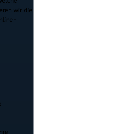
welche
eren wir die
nline-
e
hre