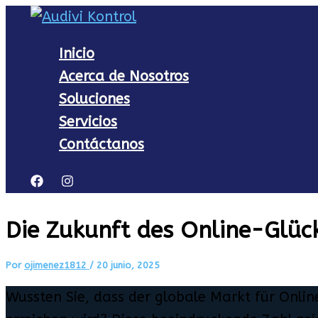
Ir
al
Inicio
contenido
Acerca de Nosotros
Soluciones
Servicios
Contáctanos
Die Zukunft des Online-Glüc
Por
ojimenez1812
/
20 junio, 2025
Wussten Sie, dass der globale Markt für Onlin