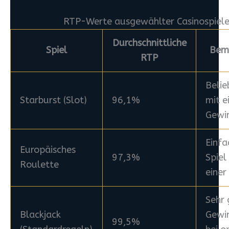
RTP-Werte ausgewählter Casinospiel
Durchschnittliche
Spiel
Bem
RTP
Belie
Starburst (Slot)
96,1%
mit e
Gewin
Einfa
Europäisches
97,3%
Spiel
Roulette
einer
Sehr 
Blackjack
Gewi
99,5%