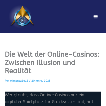
Ir
al
contenido
Mai
Men
Die Welt der Online-Casinos:
Zwischen Illusion und
Realität
Por
ojimenez1812
/
20 junio, 2025
Wer glaubt, dass Online-Casinos nur ein
digitaler Spielplatz für Glücksritter sind, hat