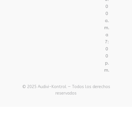
0
0
a.
m.
a
7:
0
0
p.
m.
© 2025 Audivi-Kontrol — Todos los derechos
reservados