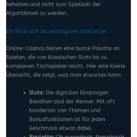
behalten und nicht zum Spielball der
Algorithmen zu werden.
Ein Blick auf die wichtigsten Spielarten
Online-Casinos bieten eine bunte Palette an
Spielen, die von klassischen Slots bis zu
komplexen Tischspielen reicht. Hier eine kleine
Übersicht, die zeigt, was man erwarten kann:
Slots:
Die digitalen Einarmigen
Banditen sind der Renner. Mit oft
hunderten von Themen und
Bonusfunktionen ist für jeden
Geschmack etwas dabei.