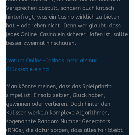
Versprechen abspult, sondern auch kritisch
hinterfragt, was ein Casino wirklich zu bieten
hat – oder eben nicht. Denn wer glaubt, dass
jedes Online-Casino ein sicherer Hafen ist, sollte
besser zweimal hinschauen.
Warum Online-Casinos mehr als nur
Glücksspiele sind
Man könnte meinen, dass das Spielprinzip
simpel ist: Einsatz setzen, Glück haben,
gewinnen oder verlieren. Doch hinter den
Kulissen werkeln komplexe Algorithmen,
sogenannte Random Number Generators
(RNGs), die dafür sorgen, dass alles fair bleibt –