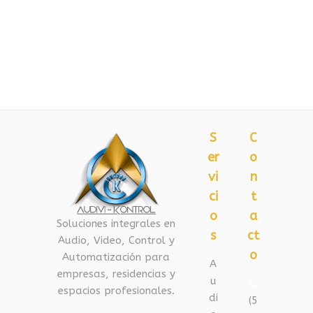
S
C
er
o
vi
n
ci
t
o
a
Soluciones integrales en
s
ct
Audio, Video, Control y
o
Automatización para
A
empresas, residencias y
u
espacios profesionales.
di
(5