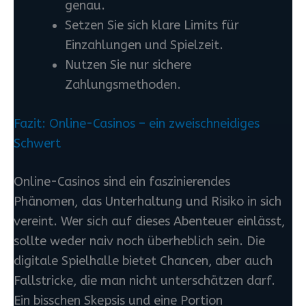
genau.
Setzen Sie sich klare Limits für
Einzahlungen und Spielzeit.
Nutzen Sie nur sichere
Zahlungsmethoden.
Fazit: Online-Casinos – ein zweischneidiges
Schwert
Online-Casinos sind ein faszinierendes
Phänomen, das Unterhaltung und Risiko in sich
vereint. Wer sich auf dieses Abenteuer einlässt,
sollte weder naiv noch überheblich sein. Die
digitale Spielhalle bietet Chancen, aber auch
Fallstricke, die man nicht unterschätzen darf.
Ein bisschen Skepsis und eine Portion