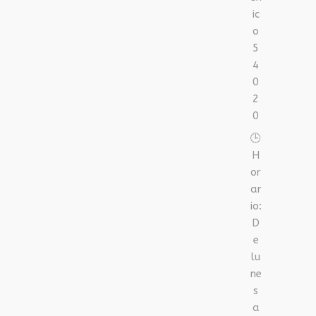
ic
o
5
4
0
2
0
🕒
H
or
ar
io:
D
e
lu
ne
s
a