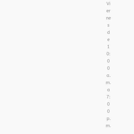
Vi
er
ne
s
d
e
1
0:
0
0
a.
m.
a
7:
0
0
p.
m.