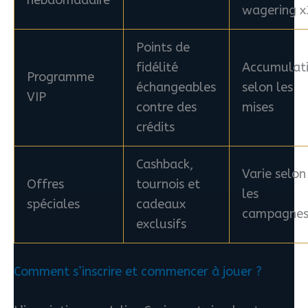
wagering 
Points de
fidélité
Accumulat
Programme
échangeables
selon les
VIP
contre des
mises
crédits
Cashback,
Varie selon
Offres
tournois et
les
spéciales
cadeaux
campagne
exclusifs
Comment s’inscrire et commencer à jouer ?