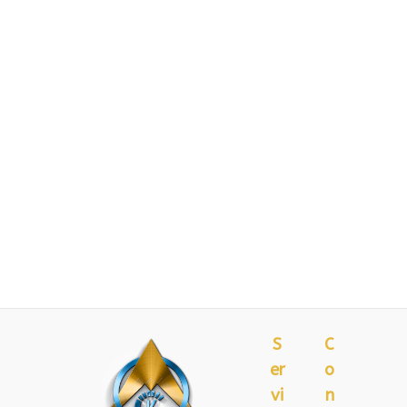
S
C
er
o
vi
n