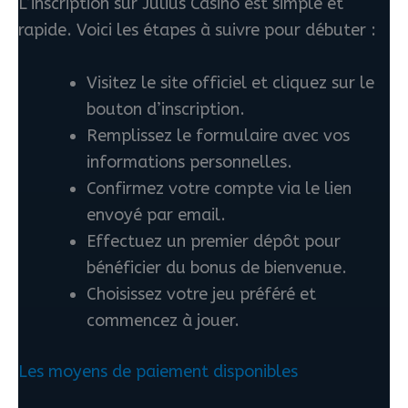
L’inscription sur Julius Casino est simple et
rapide. Voici les étapes à suivre pour débuter :
Visitez le site officiel et cliquez sur le
bouton d’inscription.
Remplissez le formulaire avec vos
informations personnelles.
Confirmez votre compte via le lien
envoyé par email.
Effectuez un premier dépôt pour
bénéficier du bonus de bienvenue.
Choisissez votre jeu préféré et
commencez à jouer.
Les moyens de paiement disponibles