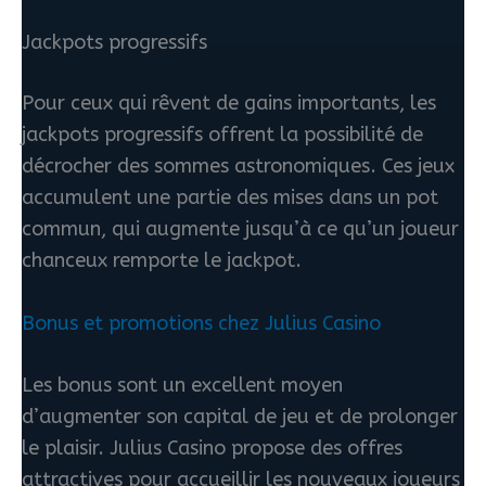
Jackpots progressifs
Pour ceux qui rêvent de gains importants, les
jackpots progressifs offrent la possibilité de
décrocher des sommes astronomiques. Ces jeux
accumulent une partie des mises dans un pot
commun, qui augmente jusqu’à ce qu’un joueur
chanceux remporte le jackpot.
Bonus et promotions chez Julius Casino
Les bonus sont un excellent moyen
d’augmenter son capital de jeu et de prolonger
le plaisir. Julius Casino propose des offres
attractives pour accueillir les nouveaux joueurs