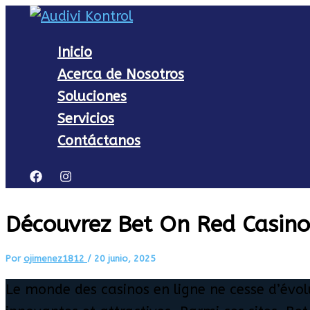
Ir
al
Inicio
contenido
Acerca de Nosotros
Soluciones
Servicios
Contáctanos
Découvrez Bet On Red Casino 
Por
ojimenez1812
/
20 junio, 2025
Le monde des casinos en ligne ne cesse d’évol