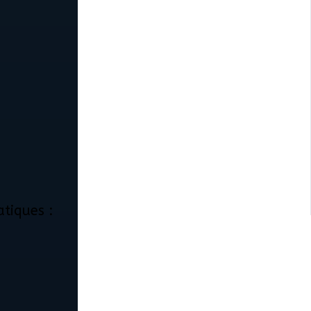
atiques :