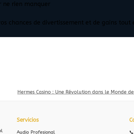
r ne rien manquer
vos chances de divertissement et de gains tout 
Hermes Casino : Une Révolution dans le Monde des
Servicios
C
ol
Audio Profesional
📞