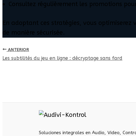
Consultez régulièrement les promotions pou
En adoptant ces stratégies, vous optimiserez 
de manière sécurisée.
ANTERIOR
Les subtilités du jeu en ligne : décryptage sans fard
Soluciones integrales en Audio, Video, Contr