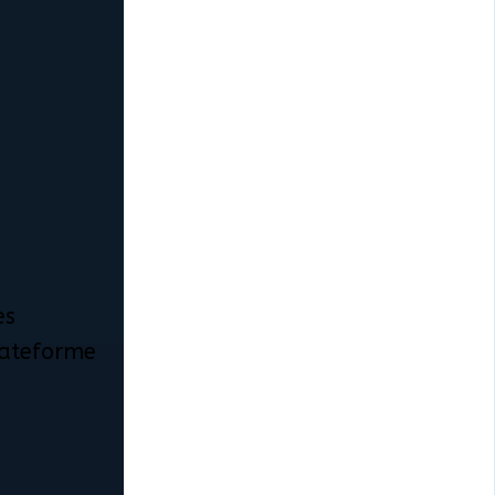
es
lateforme