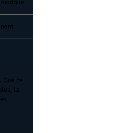
madaire
nent
r. Que ce
plus, la
ées