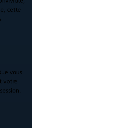
onviviale,
e, cette
s
 Que vous
t votre
session.