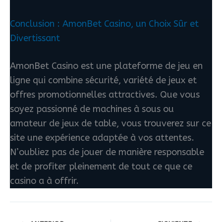
Conclusion : AmonBet Casino, un Choix Sûr et
Divertissant
AmonBet Casino est une plateforme de jeu en
ligne qui combine sécurité, variété de jeux et
offres promotionnelles attractives. Que vous
soyez passionné de machines à sous ou
amateur de jeux de table, vous trouverez sur ce
site une expérience adaptée à vos attentes.
N’oubliez pas de jouer de manière responsable
et de profiter pleinement de tout ce que ce
casino a à offrir.