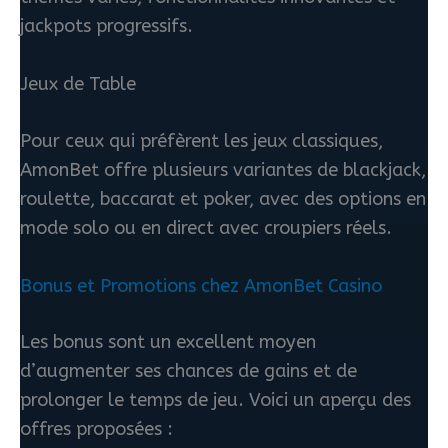
jackpots progressifs.
Jeux de Table
Pour ceux qui préfèrent les jeux classiques,
AmonBet offre plusieurs variantes de blackjack,
roulette, baccarat et poker, avec des options en
mode solo ou en direct avec croupiers réels.
Bonus et Promotions chez AmonBet Casino
Les bonus sont un excellent moyen
d’augmenter ses chances de gains et de
prolonger le temps de jeu. Voici un aperçu des
offres proposées :