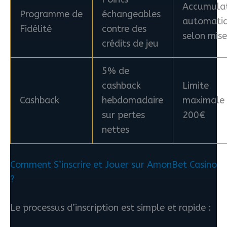
Accumula
Programme de
échangeables
automati
Fidélité
contre des
selon mise
crédits de jeu
5% de
cashback
Limite
Cashback
hebdomadaire
maximale
sur pertes
200€
nettes
Comment S’inscrire et Jouer sur AmonBet Casino
?
Le processus d’inscription est simple et rapide :