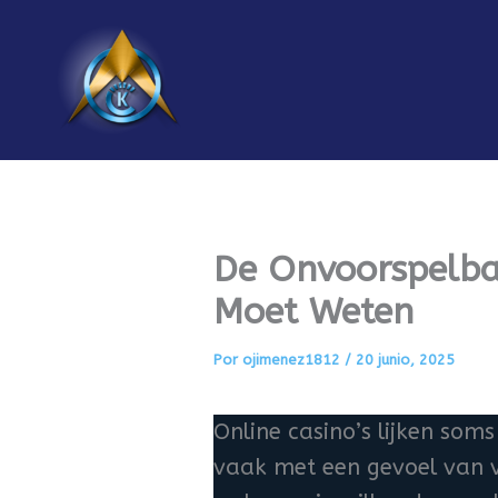
Ir
al
contenido
De Onvoorspelbar
Moet Weten
Por
ojimenez1812
/
20 junio, 2025
Online casino’s lijken so
vaak met een gevoel van ve