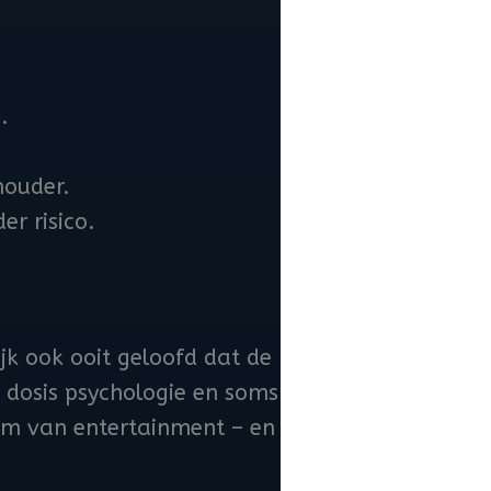
.
houder.
er risico.
jk ook ooit geloofd dat de
 dosis psychologie en soms
vorm van entertainment – en