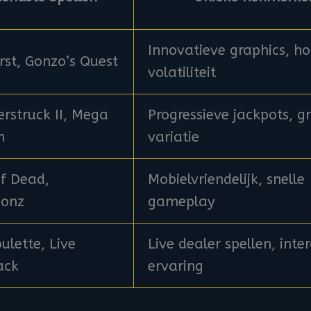
Innovatieve graphics, h
rst, Gonzo’s Quest
volatiliteit
rstruck II, Mega
Progressieve jackpots, g
h
variatie
f Dead,
Mobielvriendelijk, snelle
oonz
gameplay
ulette, Live
Live dealer spellen, inte
ack
ervaring