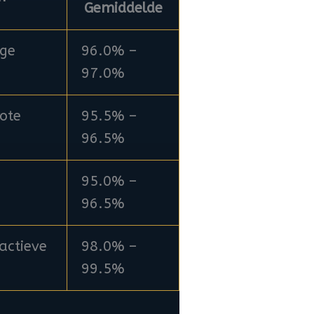
Gemiddelde
oge
96.0% –
97.0%
rote
95.5% –
96.5%
95.0% –
96.5%
ractieve
98.0% –
99.5%