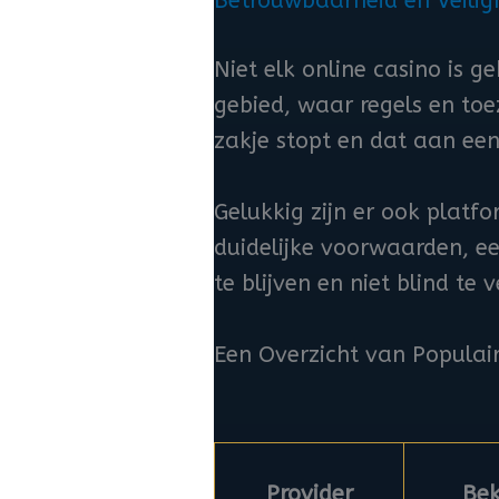
Betrouwbaarheid en Veilighe
Niet elk online casino is 
gebied, waar regels en toez
zakje stopt en dat aan een 
Gelukkig zijn er ook platf
duidelijke voorwaarden, eer
te blijven en niet blind te
Een Overzicht van Populai
Provider
Bek