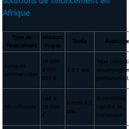
solutions de financement en
Afrique
Type de
Montant
Durée
Avantage
financement
moyen
10 000
Taux compétit
Banques
à 500
1 à 5 ans
accompagne
commerciales
000 €
professionnel
100 à
Accessibilité,
6 mois à 2
Microfinance
10 000
rapidité de
ans
€
traitement