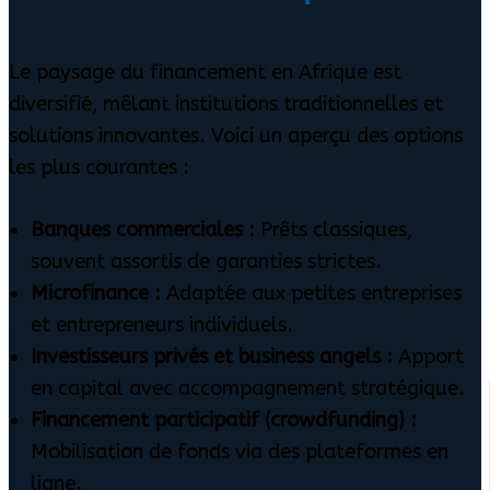
Le paysage du financement en Afrique est
diversifié, mêlant institutions traditionnelles et
solutions innovantes. Voici un aperçu des options
les plus courantes :
Banques commerciales :
Prêts classiques,
souvent assortis de garanties strictes.
Microfinance :
Adaptée aux petites entreprises
et entrepreneurs individuels.
Investisseurs privés et business angels :
Apport
en capital avec accompagnement stratégique.
Financement participatif (crowdfunding) :
Mobilisation de fonds via des plateformes en
ligne.