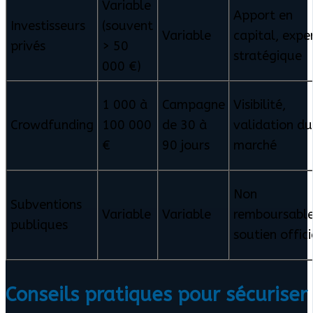
Variable
Apport en
Investisseurs
(souvent
Variable
capital, expe
privés
> 50
stratégique
000 €)
1 000 à
Campagne
Visibilité,
Crowdfunding
100 000
de 30 à
validation du
€
90 jours
marché
Non
Subventions
Variable
Variable
remboursable
publiques
soutien offici
Conseils pratiques pour sécuriser