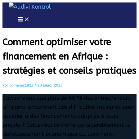
Ir
al
Main
Menu
contenido
Comment optimiser votre
financement en Afrique :
stratégies et conseils pratiques
Por
ojimenez1812
/
20 junio, 2025
Saviez-vous que plus de 60 % des entrepreneurs
africains rencontrent des difficultés majeures pour
accéder à des financements adaptés à leurs
projets ? Cette réalité freine considérablement le
développement économique du continent.