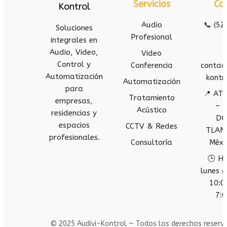
Servicios
Co
Audio
📞 (52
Soluciones
Profesional
integrales en
Audio, Video,
Video
Control y
Conferencia
contac
Automatización
kontr
Automatización
para
📍 AT
Tratamiento
empresas,
– 
Acústico
residencias y
DO
espacios
CCTV & Redes
TLAN
profesionales.
Consultoría
Méxi
🕒 Ho
lunes a
10:0
7:0
© 2025 Audivi-Kontrol — Todos los derechos reserv