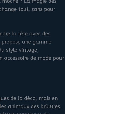
 et moche ? La magie des
change tout, sans pour
endre la tête avec des
te propose une gamme
du style vintage,
un accessoire de mode pour
ues de la déco, mais en
t les animaux des brûlures.