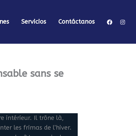
nes
Servicios
Contáctanos
nsable sans se
 intérieur. Il trône là,
ter les frimas de l’hiver.