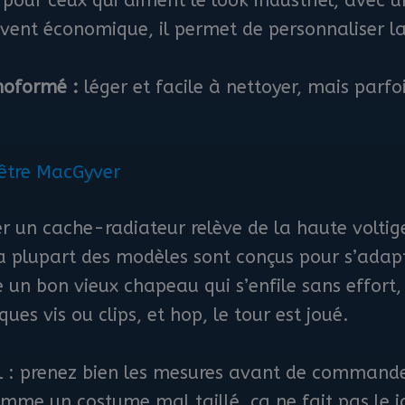
pour ceux qui aiment le look industriel, avec 
vent économique, il permet de personnaliser la
moformé :
léger et facile à nettoyer, mais parf
d’être MacGyver
r un cache-radiateur relève de la haute voltige
a plupart des modèles sont conçus pour s’adapte
n bon vieux chapeau qui s’enfile sans effort,
ques vis ou clips, et hop, le tour est joué.
l : prenez bien les mesures avant de commande
omme un costume mal taillé, ça ne fait pas le