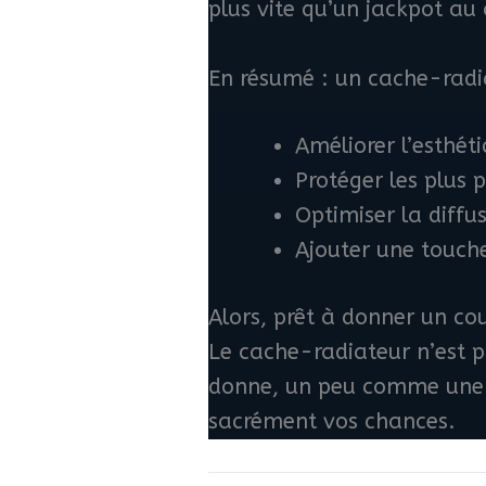
plus vite qu’un jackpot au 
En résumé : un cache-radia
Améliorer l’esthéti
Protéger les plus 
Optimiser la diffus
Ajouter une touche
Alors, prêt à donner un co
Le cache-radiateur n’est pa
donne, un peu comme une b
sacrément vos chances.