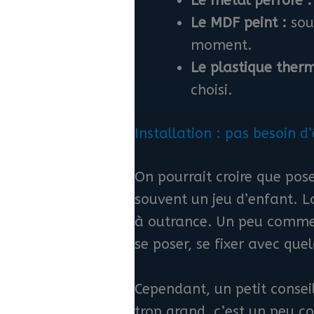
Le métal perforé :
Le MDF peint :
sou
moment.
Le plastique ther
choisi.
Installation : pas besoin 
On pourrait croire que pose
souvent un jeu d’enfant. L
à outrance. Un peu comme u
se poser, se fixer avec quel
Cependant, un petit consei
trop grand, c’est un peu c