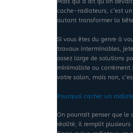
Mais qui a dit qu’on devai
cache-radiateurs, c’est u
autant transformer la bête
Si vous êtes du genre à vou
travaux interminables, jet
assez large de solutions po
minimaliste ou carrément 
votre salon, mais non, c’e
Pourquoi cacher un radiate
On pourrait penser que le
réalité, il remplit plusieur