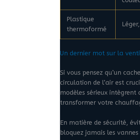
coule
Plastique
Léger,
thermoformé
Un dernier mot sur la venti
Si vous pensez qu’un cache
circulation de l’air est cr
modèles sérieux intègrent d
transformer votre chauffage
En matière de sécurité, év
bloquez jamais les vannes o