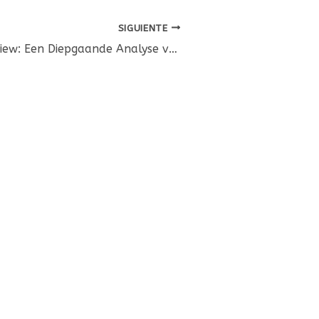
SIGUIENTE
Lemonbet Review: Een Diepgaande Analyse van deze Opkomende iGaming Speler