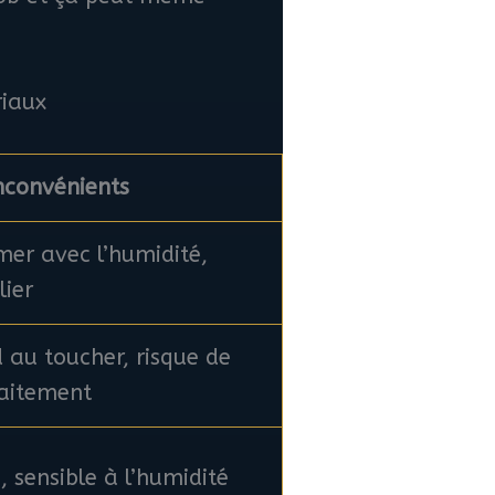
riaux
nconvénients
mer avec l’humidité,
lier
d au toucher, risque de
raitement
 sensible à l’humidité