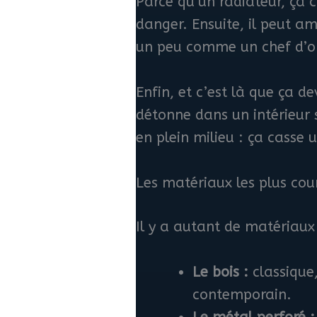
Parce qu’un radiateur, ça c
danger. Ensuite, il peut am
un peu comme un chef d’orc
Enfin, et c’est là que ça 
détonne dans un intérieur
en plein milieu : ça casse
Les matériaux les plus co
Il y a autant de matériaux
Le bois :
classique,
contemporain.