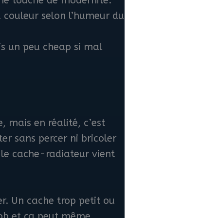
une touche de modernité.
 couleur selon l’humeur du
ois un peu cheap si mal
, mais en réalité, c’est
r sans percer ni bricoler
 le cache-radiateur vient
r. Un cache trop petit ou
 job et ça peut même