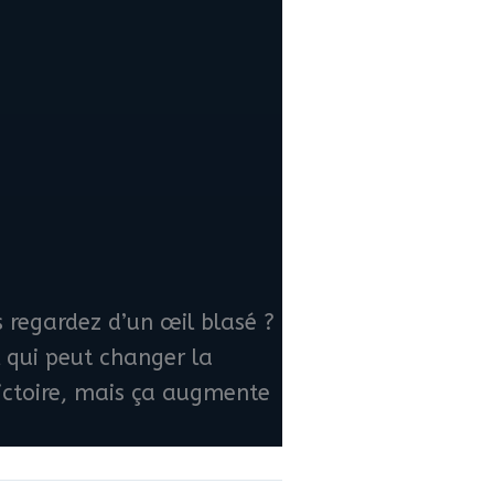
 regardez d’un œil blasé ?
l qui peut changer la
ictoire, mais ça augmente