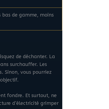
is bas de gamme, moins
risquez de déchanter. La
sans surchauffer. Les
s. Sinon, vous pourriez
objectif.
nt fondre. Et surtout, ne
ture d’électricité grimper