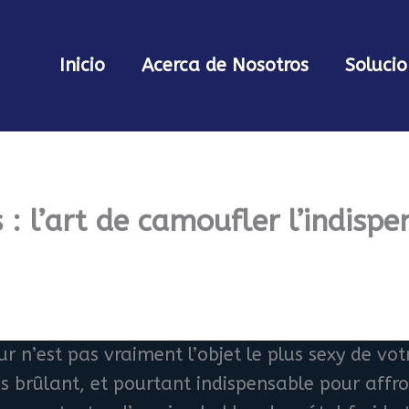
Inicio
Acerca de Nosotros
Solucio
: l’art de camoufler l’indispe
 n’est pas vraiment l’objet le plus sexy de votre
s brûlant, et pourtant indispensable pour affron