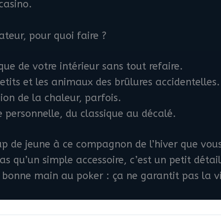
casino.
teur, pour quoi faire ?
que de votre intérieur sans tout refaire.
petits et les animaux des brûlures accidentelles.
ion de la chaleur, parfois.
 personnelle, du classique au décalé.
up de jeune à ce compagnon de l’hiver que vous
s qu’un simple accessoire, c’est un petit détai
onne main au poker : ça ne garantit pas la v