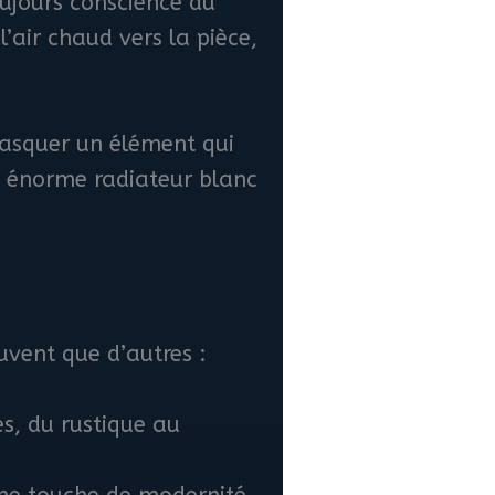
oujours conscience du
l’air chaud vers la pièce,
 masquer un élément qui
n énorme radiateur blanc
uvent que d’autres :
es, du rustique au