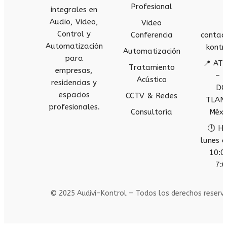
Profesional
integrales en
Audio, Video,
Video
Control y
Conferencia
contac
Automatización
kontr
Automatización
para
📍 AT
Tratamiento
empresas,
– 
Acústico
residencias y
DO
espacios
CCTV & Redes
TLAN
profesionales.
Consultoría
Méxi
🕒 Ho
lunes a
10:0
7:0
© 2025 Audivi-Kontrol — Todos los derechos reserv