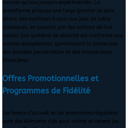
novices qu’aux joueurs expérimentés. La
plateforme propose une large gamme de jeux,
allant des machines à sous aux jeux de table
classiques, en passant par des options de live
casino. Son système de sécurité est conforme aux
normes européennes, garantissant la protection
des données personnelles et des transactions
financières.
Offres Promotionnelles et
Programmes de Fidélité
Les bonus d’accueil et les promotions régulières
sont des éléments clés pour attirer et retenir les