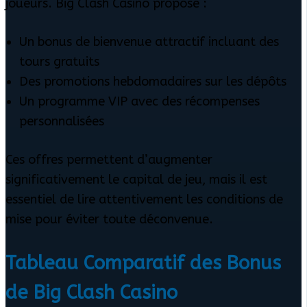
joueurs. Big Clash Casino propose :
Un bonus de bienvenue attractif incluant des
tours gratuits
Des promotions hebdomadaires sur les dépôts
Un programme VIP avec des récompenses
personnalisées
Ces offres permettent d’augmenter
significativement le capital de jeu, mais il est
essentiel de lire attentivement les conditions de
mise pour éviter toute déconvenue.
Tableau Comparatif des Bonus
de Big Clash Casino