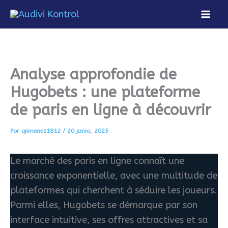
Ir
al
Mai
contenido
Men
Analyse approfondie de
Hugobets : une plateforme
de paris en ligne à découvrir
Por
ojimenez1812
/
20 junio, 2025
Le marché des paris en ligne connaît une
croissance exponentielle, avec une multitude de
plateformes qui cherchent à séduire les joueurs.
Parmi elles, Hugobets se démarque par son
interface intuitive, ses offres attractives et sa