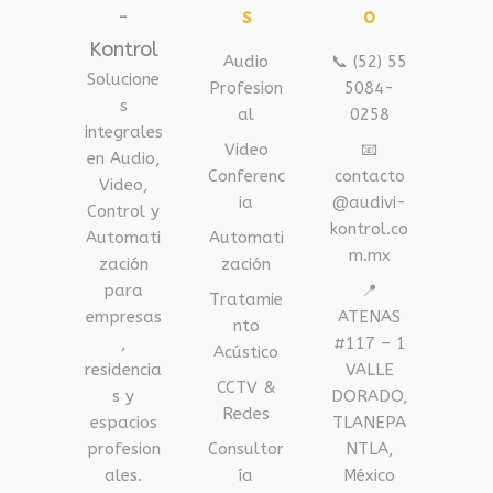
s
o
Audio
📞 (52) 55
Solucione
Profesion
5084-
s
al
0258
integrales
Video
📧
en Audio,
Conferenc
contacto
Video,
ia
@audivi-
Control y
kontrol.co
Automati
Automati
m.mx
zación
zación
para
📍
Tratamie
empresas
ATENAS
nto
,
#117 – 1
Acústico
residencia
VALLE
CCTV &
s y
DORADO,
Redes
espacios
TLANEPA
profesion
Consultor
NTLA,
ales.
ía
México