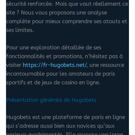
sécurité renforcée. Mais que vaut réellement ce
site ? Nous vous proposons une analyse
complète pour mieux comprendre ses atouts et
ses limites.
Pour une exploration détaillée de ses
fonctionnalités et promotions, n’hésitez pas à
visiter
https://fr-hugobets.net/
, une ressource
incontournable pour les amateurs de paris
sportifs et de jeux de casino en ligne.
Présentation générale de Hugobets
Hugobets est une plateforme de paris en ligne
qui s’adresse aussi bien aux novices qu’aux
parieurs expérimentés. Elle propose une large