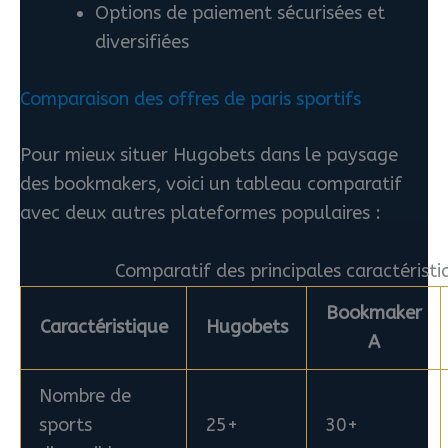
Options de paiement sécurisées et
diversifiées
Comparaison des offres de paris sportifs
Pour mieux situer Hugobets dans le paysage
des bookmakers, voici un tableau comparatif
avec deux autres plateformes populaires :
Comparatif des principales caractéristi
Bookmaker
Caractéristique
Hugobets
A
Nombre de
sports
25+
30+